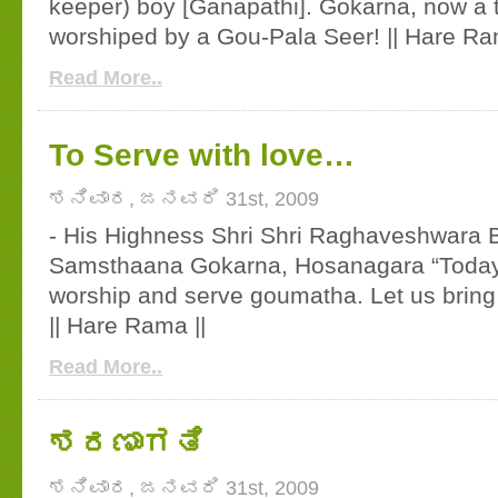
keeper) boy [Ganapathi]. Gokarna, now a 
worshiped by a Gou-Pala Seer! || Hare Ra
Read More..
To Serve with love…
ಶನಿವಾರ, ಜನವರಿ 31st, 2009
- His Highness Shri Shri Raghaveshwara B
Samsthaana Gokarna, Hosanagara “Today, l
worship and serve goumatha. Let us bring
|| Hare Rama ||
Read More..
ಶರಣಾಗತಿ
ಶನಿವಾರ, ಜನವರಿ 31st, 2009