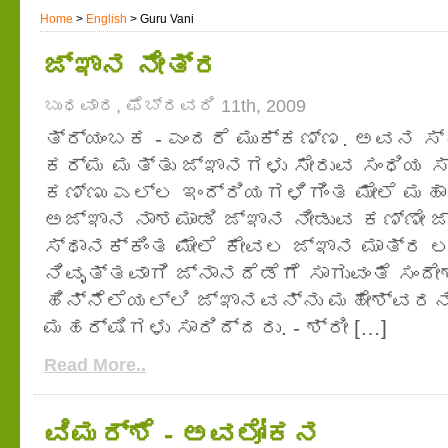
Home
>
English
> Guru Vani
ಜ್ಞಾನ ನೇತ್ರ
ಬುಧವಾರ, ಫೆಬ್ರವರಿ 11th, 2009
ತ್ರ್ಯಂಬಕ - ಎಂದರೆ ಮುಕ್ಕಣ್ಣ. ಅವನ ಸ್
ಕರ್ಮ ಮತ್ತು ಜ್ಞಾನಗಳು ಸೇರುವ ಸಂಧಿಯ ಸ
ಕಣ್ಣು ಎಲ್ಲ ಇಂದ್ರಿಯಗಳಿಗಿಂತ ಮೇಲೆ ಮಹ
ಅಜ್ಞಾನ ನಾಶಮಾಡಿ ಜ್ಞಾನ ನೀಡುವ ಕಣ್ಣೇ ಜ
ಸ್ಥಾನಕ್ಕಿಂತ ಮೇಲೆ ಕೇವಲ ಜ್ಞಾನ ಮಾತ್ರ
ನಿವೃತ್ತವಾಗಿ ಜ್ನಾನದೆಡೆಗೆ ಸಾಗುವಂತೆ ಸಂದ
ಹಿನ್ನೆಲೆಯಲ್ಲಿ ಜ್ಞಾನವನ್ನು ಮಹೇಶ್ವರನಿ
ಮಹರ್ಷಿಗಳು ಸಾರಿದ್ದರು. - ಶ್ರೀ […]
Read More..
ವಿಮರ್ಶೆ - ಅವಲೋಕನ