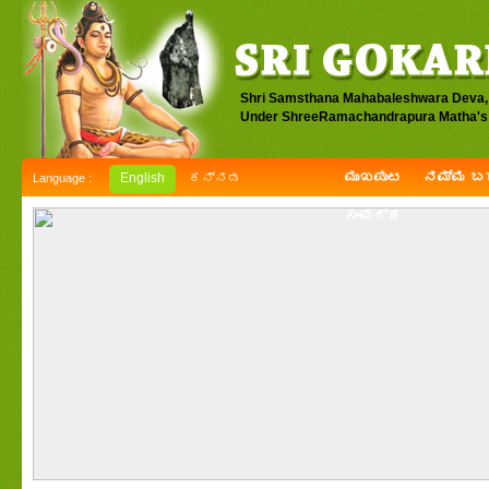
Shri Samsthana Mahabaleshwara Deva,
Under ShreeRamachandrapura Matha's 
ಮುಖಪುಟ
ನಮ್ಮ ಬಗ
English
ಕನ್ನಡ
Language :
ಸಂಪರ್ಕ