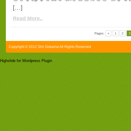
[…]
Read More..
Pages:
«
1
2
3
Copyright © 2012 Shri Gokarna All Rights Reserved
Highslide for Wordpress Plugin