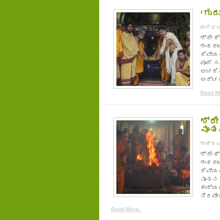
‘ಗುರ
ಮಂಗಳವಾರ
ಶ್ರೀ 
ಶಂಕರಾ
ದಿವ್ಯ 
ಪೂಜೆ 
ಆಚರಿಸಿ
ಅರ್ಚಕ 
Read Mo
ಶ್ರ
ನೂ
ಶುಕ್ರವಾ
ಶ್ರೀ 
ಶಂಕರಾ
ದಿವ್ಯ
ನೂತನ 
ಕಾರ್ಯ
ನೆರವೇರ
Read More..