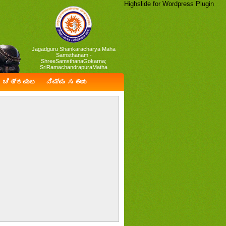
Highslide for Wordpress Plugin
Jagadguru Shankaracharya Maha
Samsthanam -
ShreeSamsthanaGokarna;
SriRamachandrapuraMatha
ಚಿತ್ರಪುಟ
ನಿಮ್ಮ ಸಹಾಯ