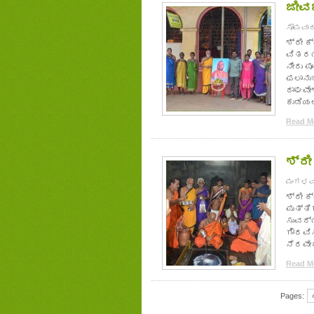
ಜೀವ
ಸೋಮವಾರ,
ಶ್ರೀ 
ವಿತರಣ
ನೀರು 
ಫಲಾನುಭ
ರಾಘವೇ
ಕುಡಿಯ
Read Mo
ಶ್ರೀ
ಮಂಗಳವಾ
ಶ್ರೀ 
ಪುತ್ತಿ
ಸುವರ್ಣ
ಗೌರವಿಸ
ನೆರವೇ
Read Mo
Pages: