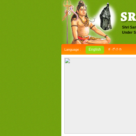
Shri Sa
Under S
English
ಕನ್ನಡ
Language :