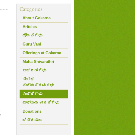
Categories
About Gokarna
Articles
ಯೋಜನೆಗಳು
Guru Vani
Offerings at Gokarna
Maha Shivarathri
ಆಚರಣೆಗಳು
ತಿಂಗಳ
ಕಾರ್ಯಕ್ರಮಗಳು
ಸುದ್ದಿಗಳು
ಮಾಧ್ಯಮ ವರದಿಗಳು
.
Donations
ಯ
ಚಿತ್ರಪುಟ