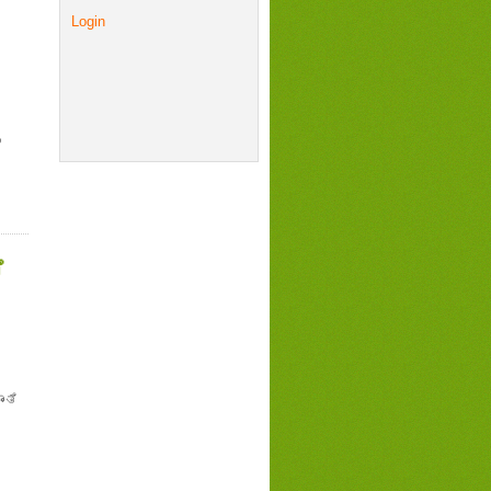
Login
ರ
ು
ೆ
ರ
ಂತಿ