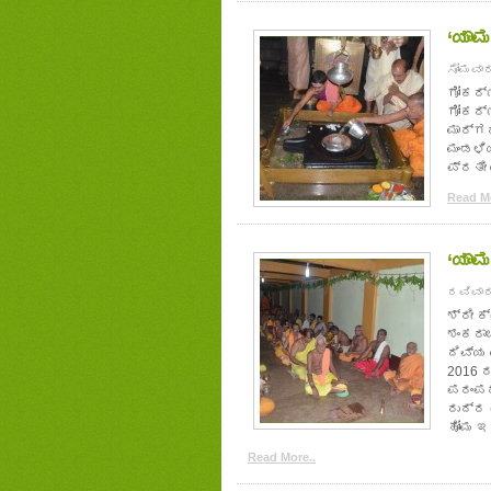
‘ಯಾಮ
ಸೋಮವಾರ
ಗೋಕರ್
ಗೋಕರ್
ಮಾರ್ಗ
ಮಂಡಳಿ
ಪ್ರತೀ 
Read Mo
‘ಯಾಮ
ರವಿವಾರ,
ಶ್ರೀ 
ಶಂಕರಾ
ದಿವ್ಯ
2016 ರ
ಪರಂಪರ
ರುದ್ರ 
ಹೋಮ ಇರ
Read More..