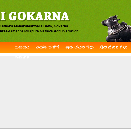
msthana Mahabaleshwara Deva, Gokarna
hreeRamachandrapura Matha's Administration
ಮುಖಪುಟ
ನಮ್ಮ ಬಗ್ಗೆ
ಪೂಜಾ ವಿವರಗಳು
ಸೇವಾ ವಿವರಗಳು
ಸಂಪರ್ಕ