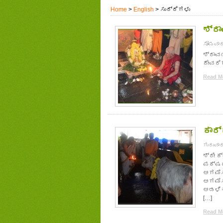
Home
>
English
> ಸುದ್ದಿಗಳು
ಶ್ರಾ
ಸೋಮವಾರ
ಶ್ರಾವ
ದೇವರಿಗ
Read Mo
ಕಾರ್
ಗುರುವಾರ
ಶ್ರೀ 
ಪಕ್ಷದ
ಆಗಮಿಸಿ
ಆಗಮಿಸಿ
ಆಡಳಿತಾ
[…]
Read Mo