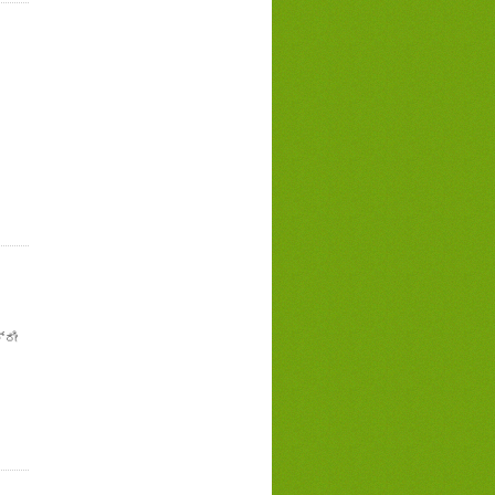
ರ
್ರೀ