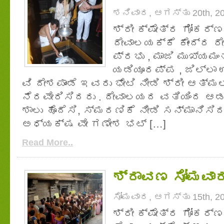
ಶನಿವಾರ, ಆಗಸ್ತು 20th, 2
ಶ್ರೀ ಕ್ಷೇತ್ರ ಗೋಕರ್
ದೇವಾಲಯಕ್ಕೆ ಕೇಂದ್ರ ರ
ಪ್ರಭು , ಮಾಜಿ ಮುಖ್ಯಮಂತ
ಯಡಿಯೂರಪ್ಪ , ಜಿಲ್ಲಾ 
ವಿ ದೇಶಪಾಂಡೆ ಇವರು ಭೇಟಿ ನೀಡಿ ಶ್ರೀ ಆತ್ಮಲ
ನೆರವೇರಿಸಿದರು . ದೇವಾಲಯದ ವತಿಯಿಂದ ಆಡಳಿ
ಶಾಲು ಹೊದೆಸಿ, ಸ್ಮರಣಿಕೆ ನೀಡಿ ಸನ್ಮಾನಿಸ
ಅಧ್ಯಕ್ಷ ವೇ ಗಣೇಶ ಭಟ್ […]
Read More..
ಶ್ರಾವಣ ಸೋಮವಾರ 
ಸೋಮವಾರ, ಆಗಸ್ತು 15th, 2
ಶ್ರೀ ಕ್ಷೇತ್ರ ಗೋಕರ್