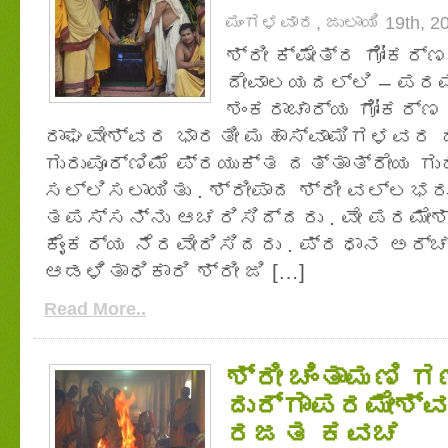
ಮಂಗಳವಾರ, ಜುಲಾಯಿ 19th, 2
ಶ್ರೀ ಕ್ಷೇತ್ರ ಗೋಕರ್
ದೇವಾಲಯದಲ್ಲಿ – ಪರ
ಶಂಕರಾಚಾರ್ಯ ಗೋಕರ್ಣ 
ರಾಘವೇಶ್ವರ ಭಾರತೀ ಮಹಾಸ್ವಾಮಿಗಳವರ ದ
ಗುರುಪೂರ್ಣಿಮೆ ಪ್ರಯುಕ್ತ ದತ್ತಾತ್ರೇಯ ಗು
ಸಲ್ಲಿಸಲಾಯಿತು . ಶ್ರೀಪಾದ ಶ್ರೀ ವಲ್ಲ
ತಪಸ್ಸನ್ನು ಆಚರಿಸಿದ್ದರು . ವೇ ಪರಮೇಶ್
ಕೈಂಕರ್ಯ ನೆರವೇರಿಸಿದರು . ಪ್ರಧಾನ ಅರ್ಚಕ
ಆಡಳಿತಾಧಿಕಾರಿ ಶ್ರೀ ಜಿ […]
Read More..
ಶ್ರೀ ಚಿಂತಾಮಣಿ 
ದುರ್ಗಾಪರಮೇಶ್ವ
ರಜತ ಕವಚ