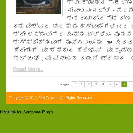
ಶ್ರೀ ಕ್ಷೇತ್ರ ಗೋಕರ್
ದೇವಾಲಯದಲ್ಲಿ - ಪರಮ
ಶಂಕರಾಚಾರ್ಯ ಗೋಕರ್ಣ 
ರಾಘವೇಶ್ವರ ಭಾರತೀ ಮಹಾಸ್ವಾಮಿಗಳವರ ದ
ಶ್ರೀ ಆತ್ಮಲಿಂಗದ ಸುತ್ತ ಬೆಳ್ಳಿಯ ನೂ
ಶಾಸ್ತ್ರೋಕ್ತವಾಗಿ ತೊಡಿಸಲಾಯಿತು . ಈ ಸಂ
ಹಿರೇಗಂಗೆ, ವೇ ಶಿತಿಕಂಠ ಹಿರೇಭಟ್ , ವೇ ಕೃ
ಭಟ್ ಜಂಭೆ , ವೇ ವಿನಾಯಕ ರಮಣಿ ಪ್ರಸಾದ , 
Read More..
Pages:
«
1
2
3
4
5
6
7
8
Copyright © 2012 Shri Gokarna All Rights Reserved
Highslide for Wordpress Plugin