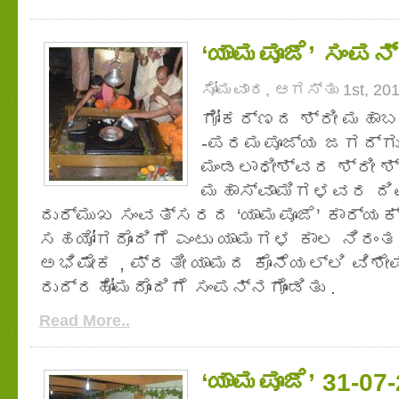
‘ಯಾಮಪೂಜೆ’ ಸಂಪನ
ಸೋಮವಾರ, ಆಗಸ್ತು 1st, 20
ಗೋಕರ್ಣದ ಶ್ರೀ ಮಹಾ
-ಪರಮಪೂಜ್ಯ ಜಗದ್ಗುರ
ಮಂಡಲಾಧೀಶ್ವರ ಶ್ರೀ ಶ
ಮಹಾಸ್ವಾಮಿಗಳವರ ದಿ
ದುರ್ಮುಖ ಸಂವತ್ಸರದ ‘ಯಾಮಪೂಜೆ’ ಕಾರ್ಯ
ಸಹಯೋಗದೊಂದಿಗೆ ಎಂಟು ಯಾಮಗಳ ಕಾಲ ನಿರ
ಅಭಿಷೇಕ , ಪ್ರತೀ ಯಾಮದ ಕೊನೆಯಲ್ಲಿ ವಿಶೇಷ
ರುದ್ರಹೋಮದೊಂದಿಗೆ ಸಂಪನ್ನಗೊಂಡಿತು .
Read More..
‘ಯಾಮಪೂಜೆ’ 31-07