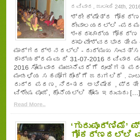
ರವಿವಾರ, ಜುಲಾಯಿ 24th, 201
ಶ್ರೀ ಕ್ಷೇತ್ರ ಗೋಕರ್
ದೇವಾಲಯದಲ್ಲಿ -ಪರಮ
ಶಂಕರಾಚಾರ್ಯ ಗೋಕರ್ಣ 
ರಾಘವೇಶ್ವರಭಾರತೀ ಮ
ಮಾರ್ಗದರ್ಶನದಲ್ಲಿ - ದುರ್ಮುಖ ಸಂವತ್ಸ
ಕಾರ್ಯಕ್ರಮವು ದಿ 31-07-2016 ರವಿವಾರ ಮುಂಜ
2016 ಸೋಮವಾರ ಮುಂಜಾನೆವರೆಗೆ ರೂಢಿಗತ ಪರ
ಮಂಡಳಿಯ ಸಹಯೋಗದೊಂದಿಗೆ ಜರುಗಲಿದೆ . ಎಂ
ರುದ್ರ ಪಠಣ, ನಿರಂತರ ಅಭಿಷೇಕ , ಪ್ರತೀ 
ವಿಶೇಷ ಪೂಜೆ, ಕೊನೆಯಲ್ಲಿ ಹೋಮ ಇರುವುದು […
Read More..
‘ಗುರುಪೂರ್ಣಿಮೆ’ 
ಗೋಕರ್ಣದಲ್ಲಿ ವ