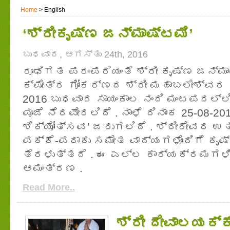
Home
> English
‘ಶ್ರೀಕೃಷ್ಣ ಜನ್ಮಾಷ್ಟಮಿ’
ಬುಧವಾರ, ಆಗಸ್ತು 24th, 2016
ರೂಢಿಗತ ಪರಂಪರೆಯಂತೆ ಶ್ರೀ ಕೃಷ್ಣ ಜನ್ಮಾ
ಕ್ಷೇತ್ರ ಗೋಕರ್ಣದ ಶ್ರೀ ಮಹಾಬಲೇಶ್ವರ ದ
2016 ಬುಧವಾರ ಸಾಯಂಕಾಲ ನಂದಿ ಮಂಟಪದಲ್ಲಿ
ಪೂಜೆ ನೆರವೇರಲಿದೆ . ನಾಳೆ ದಿನಾಂಕ 25-08-20
ಶಿಕ್ಯೋತ್ಸವ’ ಜರುಗಲಿದೆ . ಶ್ರೀದೇವರ ಉತ
ಪಕ್ಕೆ-ಪರಾಕು ಸಮೇತ ವಾದ್ಯಗಳೊಂದಿಗೆ ಕೃಷ
ತೆರಳುತ್ತದೆ . ಈ ಎಲ್ಲ ಕಾರ್ಯಕ್ರಮಗಳಿ
ಆಮಂತ್ರಣ .
Read More..
ಶ್ರೀ ದೇವಾಲಯಕ್ಕೆ