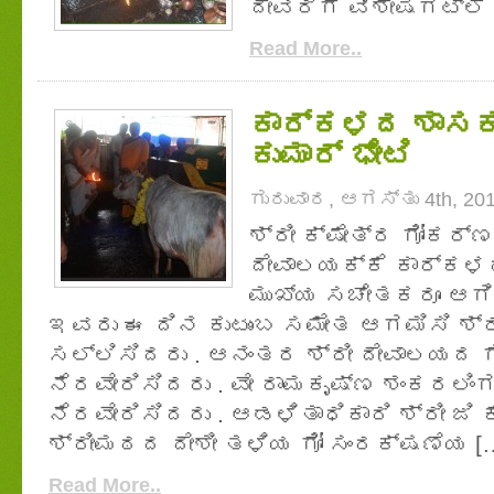
ದೇವರಿಗೆ ವಿಶೇಷಗಟ್ಲೆ ಪ
Read More..
ಕಾರ್ಕಳದ ಶಾಸಕ ಶ
ಕುಮಾರ್ ಭೇಟಿ
ಗುರುವಾರ, ಆಗಸ್ತು 4th, 20
ಶ್ರೀ ಕ್ಷೇತ್ರ ಗೋಕರ್
ದೇವಾಲಯಕ್ಕೆ ಕಾರ್ಕ
ಮುಖ್ಯ ಸಚೇತಕರೂ ಆಗಿರು
ಇವರು ಈ ದಿನ ಕುಟುಂಬ ಸಮೇತ ಆಗಮಿಸಿ ಶ್ರ
ಸಲ್ಲಿಸಿದರು . ಆನಂತರ ಶ್ರೀ ದೇವಾಲಯದ ಗೋ
ನೆರವೇರಿಸಿದರು . ವೇ ರಾಮಕೃಷ್ಣ ಶಂಕರಲಿಂಗ
ನೆರವೇರಿಸಿದರು . ಆಡಳಿತಾಧಿಕಾರಿ ಶ್ರೀ ಜಿ 
ಶ್ರೀಮಠದ ದೇಶೀ ತಳಿಯ ಗೋ ಸಂರಕ್ಷಣೆಯ [
Read More..