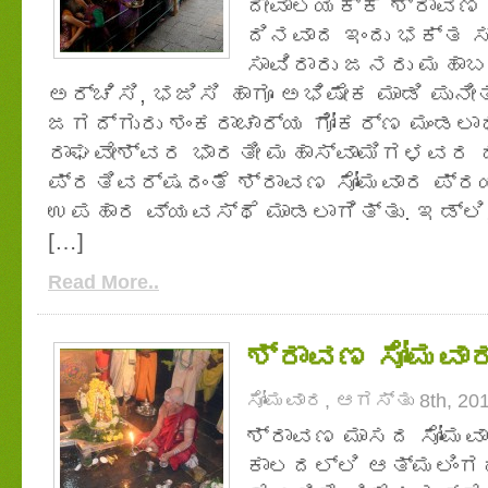
ದೇವಾಲಯಕ್ಕೆ ಶ್ರಾವಣ 
ದಿನವಾದ ಇಂದು ಭಕ್ತ ಸಾ
ಸಾವಿರಾರು ಜನರು ಮಹಾ
ಅರ್ಚಿಸಿ, ಭಜಿಸಿ ಹಾಗೂ ಅಭಿಷೇಕ ಮಾಡಿ ಪು
ಜಗದ್ಗುರು ಶಂಕರಾಚಾರ್ಯ ಗೋಕರ್ಣ ಮಂಡಲಾಧ
ರಾಘವೇಶ್ವರ ಭಾರತೀ ಮಹಾಸ್ವಾಮಿಗಳವರ 
ಪ್ರತಿವರ್ಷದಂತೆ ಶ್ರಾವಣ ಸೋಮವಾರ ಪ್ರಯು
ಉಪಹಾರ ವ್ಯವಸ್ಥೆ ಮಾಡಲಾಗಿತ್ತು. ಇಡ್ಲಿ, 
[…]
Read More..
ಶ್ರಾವಣ ಸೋಮವಾರ 
ಸೋಮವಾರ, ಆಗಸ್ತು 8th, 20
ಶ್ರಾವಣ ಮಾಸದ ಸೋಮವ
ಕಾಲದಲ್ಲಿ ಆತ್ಮಲಿಂಗ