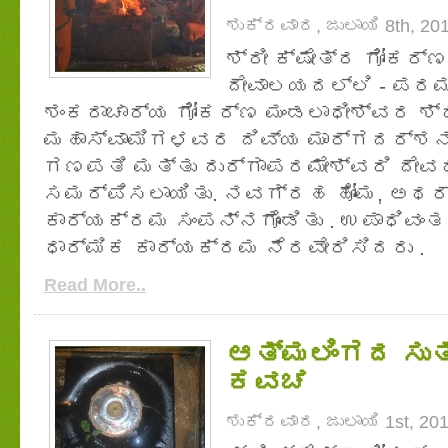
ಶುಕ್ರವಾರ, ಜುಲಾಯಿ 8th, 20
ಶ್ರೀ ಕ್ಷೇತ್ರ ಗೋಕರ್
ದೇವಾಲಯದಲ್ಲಿ - ಪರಮ
ಶಂಕರಾಚಾರ್ಯ ಗೋಕರ್ಣ ಮಂಡಲಾಧೀಶ್ವರ ಶ್ರ
ಮಹಾಸ್ವಾಮಿಗಳವರ ದಿವ್ಯ ಮಾರ್ಗದರ್ಶನದಂತ
ಗಣಪತಿ ಮತ್ತು ದುರ್ಗಾಪರಮೇಶ್ವರಿ ದೇ
ಸಮರ್ಪಿಸಲಾಯಿತು. ನವಗ್ರಹ ಹೋಮ, ಅಥರ್ವ
ಕಾರ್ಯಕ್ರಮ ಸಂಪನ್ನಗೊಂಡಿತು . ಉಪಾಧಿವ
ಧಾರ್ಮಿಕ ಕಾರ್ಯಕ್ರಮ ನೆರವೇರಿಸಿದರು .
Read More..
ಆತ್ಮಲಿಂಗದ ಸುತ
ಕವಚ
ಶುಕ್ರವಾರ, ಜುಲಾಯಿ 1st, 20