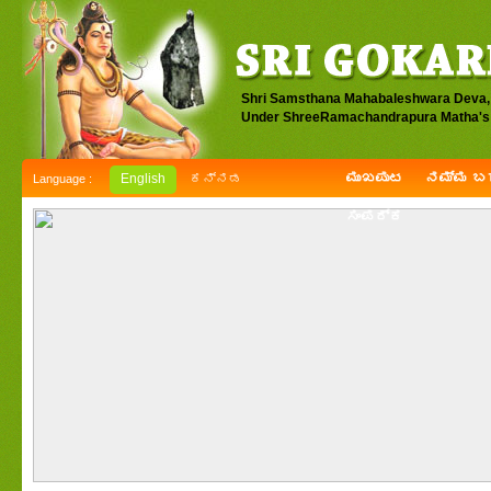
Shri Samsthana Mahabaleshwara Deva,
Under ShreeRamachandrapura Matha's 
ಮುಖಪುಟ
ನಮ್ಮ ಬಗ
English
ಕನ್ನಡ
Language :
ಸಂಪರ್ಕ