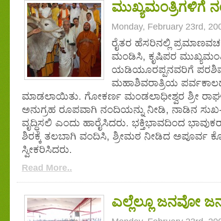
ಮುಖ್ಯಮಂತ್ರಿಗಳಿಗೆ
Monday, February 23rd, 20
ರೈತರ ಹೆಸರಿನಲ್ಲಿ ಪ್ರಮಾಣವಚ
ಮಂಡಿಸಿ, ಕೃಷಿಪರ ಮುಖ್ಯಮಂತ್ರ
ಯಡಿಯೂರಪ್ಪನವರಿಗೆ ಪರಶಿವ ಕ
ಮಹಾಶಿವರಾತ್ರಿಯ ಪರ್ವಕಾಲದಲ್
ಮಾಡಲಾಯಿತು. ಗೋಕರ್ಣ ಮಂಡಲಾಧೀಶ್ವರ ಶ್ರೀ ರಾಘವ
ಅನುಗ್ರಹ ರೂಪವಾಗಿ ನಂದಿಯನ್ನು ನೀಡಿ, ನಾಡಿನ ಸುಖ-ಸಮೃ
ವೃದ್ಧಿಸಲಿ ಎಂದು ಹಾರೈಸಿದರು. ಭಕ್ತಿಭಾವದಿಂದ ಭಾ
ಶಿರಕ್ಕೆ ತಲಬಾಗಿ ವಂದಿಸಿ, ಶ್ರೀಮಠ ನೀಡಿದ ಅಪೂರ್ವ ಕ
ಸ್ವೀಕರಿಸಿದರು.
Read More..
ಎಲ್ಲೆಲ್ಲೂ ಜನವೋ ಜ