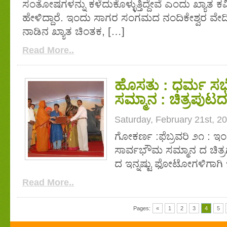
ಸಂತೋಷಗಳನ್ನು ಕಳೆದುಕೊಳ್ಳುತ್ತಿದ್ದೇವೆ ಎಂದು ಖ್ಯಾತ 
ಹೇಳಿದ್ದಾರೆ. ಇಂದು ಸಾಗರ ಸಂಗಮದ ನಂದಿಕೇಶ್ವರ ವೇದಿ
ನಾಡಿನ ಖ್ಯಾತ ಚಿಂತಕ, […]
Read More..
ಹೊಸತು : ಧರ್ಮ ಸಭ
ಸಮ್ಮಾನ : ಚಿತ್ರಪುಟದಲ
Saturday, February 21st, 2
ಗೋಕರ್ಣ :ಫೆಬ್ರವರಿ ೨೧ : 
ಸಾರ್ವಭೌಮ ಸಮ್ಮಾನ ದ ಚಿತ್ರಗಳ
ದ ಇನ್ನಷ್ಟು ಫೋಟೋಗಳಿಗಾಗಿ ಇಲ್ಲಿ 
Read More..
Pages:
«
1
2
3
4
5