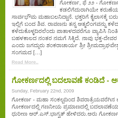
ಗೋಕರ್ಣ, ಫೆ ೨೨ - ಗೋಕರ್ಣ
ಕಡಲಿಗೆದುರಾಗಿಯೇ ಕರುಣೆಯನ್
ಸಾರ್ವಭೌಮ ಮಹಾಬಲನಿದ್ದಾನೆ. ಭಕ್ತರಿಗೆ ಕೈಲಾಸಕ್ಕೆ 
ಇಲ್ಲಿಗೆ ಬಂದ ಶಿವ. ರಾವಣನು ತನ್ನ ಆತ್ಮಲಿಂಗವನ್ನು ಕ
ಕಳೆದುಕೊಳ್ಳದಿರಲೆಂದು ಪಾತಾಳದವರೆಗೂ ವ್ಯಾಪಿಸಿ ನಿಂ
ಬಹಳಕಾಲದ ನಂತರ ನಮಗೆ ಸಿಕ್ಕಿದೆ. ನಾವು ಭಕ್ತ-ದೇವರ 
ಎಂದು ಜಗದ್ಗುರು ಶಂಕರಾಚಾರ್ಯ ಶ್ರೀ ಶ್ರೀಮದ್ರಾಘವೇಶ
ಸಂಗಮದ […]
Read More..
ಗೋಕರ್ಣದಲ್ಲಿ ಬದಲಾವಣೆ ಕಂಡಿದೆ - ಆ
Sunday, February 22nd, 2009
ಗೋಕರ್ಣ - ಮಹಾ ಸಂಕಲ್ಪದಿಂದ ಶಿವರಾತ್ರೆಯವರೆಗಿನ 
ಗೋಕರ್ಣದಲ್ಲಿ ಗಣನೀಯ ಪ್ರಮಾಣದಲ್ಲಿ ಬದಲಾವಣೆಯಾ
ಧುರೀಣ ಆರ್.ಎಸ್.ಭಾಗ್ವತ್ ಹೇಳಿದರು.ಅರು ಗೋಕರ್ಣದಲ್