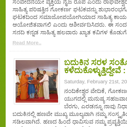
ಸಂವೇದನೆಯೇ ವ್ಯಕ್ತಿಯ ನೈಜ ರೂಪ ಎಂದು ರಾಘವೇಶ್ವರ ಶ್
ಸಾಹಿತ್ಯ ಪರಿಷತ್ತಿನ ಗೋಕರ್ಣ ಘಟಕವನ್ನು ಶುಭಾರಂ
ಘಟಕದಿಂದ ಸಮಾಜೋಪಯೋಗಿಯಾದ ಸಾಹಿತ್ಯ ಕಾರ್ಯ
ಆಯೋಜಿತವಾಗಲಿ ಎಂದು ಆಶೀರ್ವದಿಸಿದರು. ಈ ಸಂದರ್ಭದ
ಸನದಿ ಕನ್ನಡ ಸಾಹಿತ್ಯ ಹಲವಾರು ಖ್ಯಾತ ಕವಿಗಳ ಕೊಡು
Read More..
ಬದುಕಿನ ಸರಳ ಸಂತ
ಕಳೆದುಕೊಳ್ಳುತ್ತಿದ್ದೇ
Saturday, February 21st, 2
ನಂದಿಕೇಶ್ವರ ವೇದಿಕೆ, ಗೋಕರ್
ಯುಗದಲ್ಲಿ ಮನುಷ್ಯ ಸಹಜವಾ
ಬೆರಗು, ಎರಡನ್ನೂ ನಾವು ನಿಧಾನವ
ಬದುಕಿನಲ್ಲಿ ಹಣವೇ ಮುಖ್ಯ ಮೂಲ್ಯವಾಗಿ ನಮ್ಮ ಸಂಸ
ಸಡಿಲವಾಗಿದೆ. ಹಣದ ಹಿಂದೆ ಧಾವಿಸುವ ನಮ್ಮ ಪ್ರವೃತ್