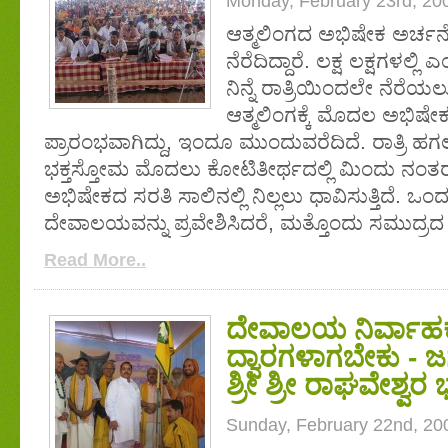
Monday, February 23rd, 20
ಆತ್ಮಲಿಂಗದ ಅಭಿಷೇಕ ಅರ್ಚನೆ
ನೆರೆದಿದ್ದಾರೆ. ಲಕ್ಷ ಲಕ್ಷಗ
ನಿನ್ನೆ ರಾತ್ರಿಯಿಂದಲೇ ನೆರೆಯಲ
ಆತ್ಮಲಿಂಗಕ್ಕೆ ಮೊದಲ ಅಭಿಷೇಕ ನ
ಪ್ರಾರಂಭವಾಗಿದ್ದು, ಇಂದೂ ಮುಂದುವರೆದಿದೆ. ರಾತ್ರಿ
ಭಕ್ತಸ್ತೋಮ ಮೊದಲು ಕೋಟಿತೀರ್ಥದಲ್ಲಿ ಮಿಂದು ನಂತರ 
ಅಭಿಷೇಕದ ಸರತಿ ಸಾಲಿನಲ್ಲಿ ನಿಲ್ಲಲು ಧಾವಿಸುತ್ತಿದೆ.
ದೇವಾಲಯವನ್ನು ಪ್ರವೇಶಿಸಿದರೆ, ಮತ್ತೊಂದು ಸಮುದ್ರದ
Read More..
ದೇವಾಲಯ ನಿರ್ವಾಹ
ದ್ವಾರಗಳಾಗಬೇಕು - 
ಶ್ರೀ ಶ್ರೀ ರಾಘವೇಶ್ವರ 
Sunday, February 22nd, 20