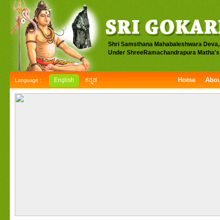
Shri Samsthana Mahabaleshwara Deva,
Under ShreeRamachandrapura Matha's 
Home
Abou
English
ಕನ್ನಡ
Language :