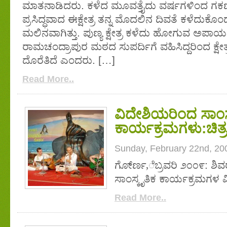
ಮಾತನಾಡಿದರು. ಕಳೆದ ಮೂವತ್ತೈದು ವರ್ಷಗಳಿಂದ ಗಕರ್ಣ
ಪ್ರಸಿದ್ಧವಾದ ಈಕ್ಷೇತ್ರ ತನ್ನ ಮೊದಲಿನ ದಿವತೆ ಕಳೆದುಕೊಂಡ
ಮಲಿನವಾಗಿತ್ತು. ಪುಣ್ಯ ಕ್ಷೇತ್ರ ಕಳೆದು ಹೋಗುವ ಅಪಾಯವಿತ್
ರಾಮಚಂದ್ರಾಪುರ ಮಠದ ಸುಪರ್ದಿಗೆ ವಹಿಸಿದ್ದರಿಂದ ಕ್ಷೇತ
ದೊರೆತಿದೆ ಎಂದರು. […]
Read More..
ವಿದೇಶಿಯರಿಂದ ಸಾಂಸ್
ಕಾರ್ಯಕ್ರಮಗಳು:ಚಿತ್ರ
Sunday, February 22nd, 20
ಗೋ್ರ್ಣ,ೆಬ್ರವರಿ ೨೦೦೯: ಶಿವರ
ಸಾಂಸ್ಕೃತಿಕ ಕಾರ್ಯಕ್ರಮಗಳ ವಿ
Read More..