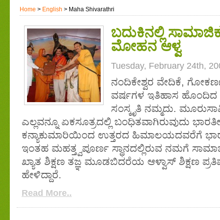
Home
>
English
> Maha Shivarathri
ಬದುಕಿನಲ್ಲಿ ಸಾಮಾಜಿಕ
ಮೋಹನ ಆಳ್ವ
Tuesday, February 24th, 20
ನಂದಿಕೇಶ್ವರ ವೇದಿಕೆ, ಗೋಕರ್ಣ
ವರ್ಷಗಳ ಇತಿಹಾಸ ಹೊಂದಿದ ಜಾ
ಸಂಸ್ಕೃತಿ ನಮ್ಮದು. ಮೂರುಸಾ
ಎಲ್ಲವನ್ನೂ ಏಕಸೂತ್ರದಲ್ಲಿ ಬಂಧಿತವಾಗಿರುವುದು ಭಾರ
ಕನ್ಯಾಕುಮಾರಿಯಿಂದ ಉತ್ತರದ ಹಿಮಾಲಯದವರೆಗೆ ಭಾ
ಇಂತಹ ಮಹತ್ತ್ವಪೂರ್ಣ ಸ್ಥಾನದಲ್ಲಿರುವ ನಮಗೆ ಸಾಮಾಜ
ಖ್ಯಾತ ಶಿಕ್ಷಣ ತಜ್ಞ ಮೂಡಬಿದರೆಯ ಆಳ್ವಾಸ್ ಶಿಕ್ಷಣ ಪ್ರತ
ಹೇಳಿದ್ದಾರೆ.
Read More..