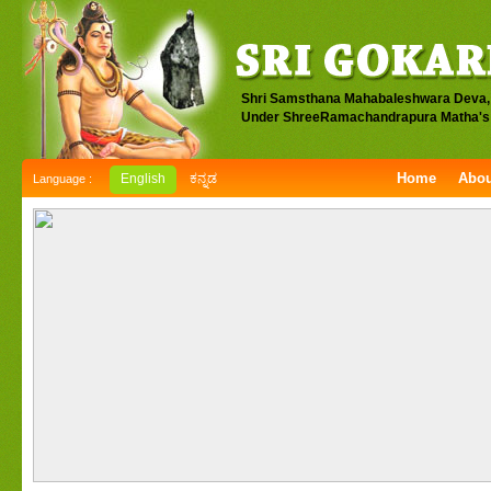
Shri Samsthana Mahabaleshwara Deva,
Under ShreeRamachandrapura Matha's 
Home
Abou
English
ಕನ್ನಡ
Language :