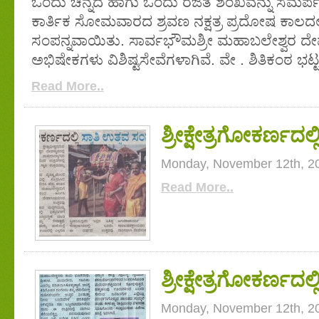
ಒಂದು ಚಿನ್ನದ ಹಾಗು ಒಂದು ರಜತ ಶಂಖವನ್ನು ಸಮರ್ಪ
ಕಾರ್ತಿಕ ಸೋಮವಾರದ ಶ್ರವಣ ನಕ್ಷತ್ರ ಪ್ರದೋಷ ಕಾಲದ
ಸಂಪನ್ನವಾಯಿತು. ಸಾರ್ವಭೌಮಶ್ರೀ ಮಹಾಬಲೇಶ್ವರ ದ
ಅಭಿಷೇಕಗಳು ವಿಶಿಷ್ಟಸೇವೆಗಳಾಗಿವೆ. ವೇ . ಶಿತಿಕಂಠ ಭಟ್
Read More..
ಶ್ರೀಕ್ಷೇತ್ರಗೋಕರ್ಣದಲ್ಲ
Monday, November 12th, 2
Read More..
ಶ್ರೀಕ್ಷೇತ್ರಗೋಕರ್ಣದಲ
Monday, November 12th, 2