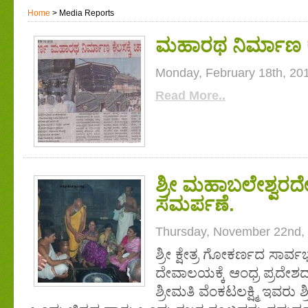
Home
> Media Reports
ಮಹಾರಥ ನಿರ್ಮಾಣ ಕೆಲ
Monday, February 18th, 20
Read More..
ಶ್ರೀ ಮಹಾಬಲೇಶ್ವರದ
ಸಮರ್ಪಣೆ.
Thursday, November 22nd,
ಶ್ರೀ ಕ್ಷೇತ್ರ ಗೋಕರ್ಣದ ಸಾರ
ದೇವಾಲಯಕ್ಕೆ ಆಂಧ್ರ ಪ್ರದೇಶದ ಉದ
ಶ್ರೀಮತಿ ವೆಂಕಟಲಕ್ಷ್ಮಿ ಇವರು 