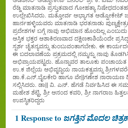
ರೆಡ್ಡಿ ಮಾತನಾಡಿ ಪ್ರಸ್ತುತವಾದ ಗೋಹತ್ಯಾ ನಿಷೇಧದಂತಹ 
ಉಲ್ಲೇಖಿಸಿದರು. ಮತ್ತೋರ್ವ ಅಭ್ಯಾಗತ ಅಡ್ವೋಕೇಟ್
ಹಾರ್ನಹಳ್ಳಿಯವರು ಮಾತನಾಡಿ ಭರತನಾಡು ಪುಣ್ಯಕ್ಷೇತ್
ಪ್ರದೇಶಗಳ ಬಗ್ಗೆ ನಾವು ಅಭಿಮಾನ ಹೊಂದಿಲ್ಲ ಎಂಬುದು
ಆಸ್ತಿಕ ಭಕ್ತರ ಆಶಾಕಿರಣವಾದ ದಕ್ಷಿಣಕಾಶಿಯೆಂದೇ ಪ್ರಸಿದ್ಧವ
ಸ್ಪರ್ಶ ಚೈತನ್ಯವನ್ನು ತುಂಬುವಂತಾಗಬೇಕು. ಈ ಕಾರ್ಯದಲ್
ಈ ಬದಲಾವಣೆಯ ಪ್ರಕ್ರಮದಲ್ಲಿ ನಮ್ಮನ್ನು ನಾವು ತೊಡಗಿ
ಅಭಿಪ್ರಾಯಪಟ್ಟರು. ಹೊನ್ನಾವರ ತಾಲೂಕು ಪಂಚಾಯತ ಅಧ್ಯಕ
ಉ.ಕ ಜಿಲ್ಲೆಯ ಅಭಿವೃದ್ಧಿಯ ನಾಯಕತ್ವವನ್ನು ಶ್ರೀಗಳವರೇ
ಡಾ.ಕೆ.ಎನ್.ಬೈಲಕೇರಿ ಹಾಗೂ ವೇ||ಗಣೇಶ ನಾರಾಯಣ ಹ
ಸಲ್ಲಿಸಿದರು. ಡಾ|| ವಿ. ಎನ್. ಹೆಗಡೆ ನಿರ್ವಹಿಸಿದ ಈ ಸಮ
ಮಹೇಶ ಶೆಟ್ಟಿ, ಶ್ರೀ ಆನಂದ ಕವರಿ, ಶ್ರೀ ನಾಗರಾಜ ಹಿತ್ತ
ಉಪಸ್ಥಿತರಿದ್ದರು
1 Response to
ಜಗತ್ತಿನ ಮೊದಲ ಚಿತ್ರಕಾ