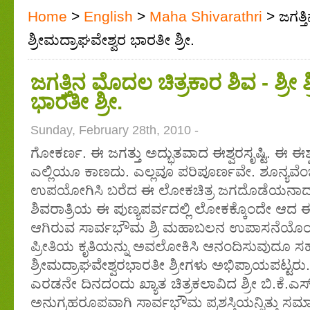
Home
>
English
>
Maha Shivarathri
> ಜಗತ್ತಿ
ಶ್ರೀಮದ್ರಾಘವೇಶ್ವರ ಭಾರತೀ ಶ್ರೀ.
ಜಗತ್ತಿನ ಮೊದಲ ಚಿತ್ರಕಾರ ಶಿವ - ಶ್ರೀ 
ಭಾರತೀ ಶ್ರೀ.
Sunday, February 28th, 2010 -
ಗೋಕರ್ಣ. ಈ ಜಗತ್ತು ಅದ್ಭುತವಾದ ಈಶ್ವರಸೃಷ್ಟಿ. ಈ ಈ
ಎಲ್ಲಿಯೂ ಕಾಣದು. ಎಲ್ಲವೂ ಪರಿಪೂರ್ಣವೇ. ಶೂನ್ಯವೆಂ
ಉಪಯೋಗಿಸಿ ಬರೆದ ಈ ಲೋಕಚಿತ್ರ ಜಗದೊಡೆಯನಾದ ಶ
ಶಿವರಾತ್ರಿಯ ಈ ಪುಣ್ಯಪರ್ವದಲ್ಲಿ ಲೋಕಕ್ಕೊಂದೇ ಆದ ಈ 
ಆಗಿರುವ ಸಾರ್ವಭೌಮ ಶ್ರಿ ಮಹಾಬಲನ ಉಪಾಸನೆಯೊಂದ
ಪ್ರೀತಿಯ ಕೃತಿಯನ್ನು ಅವಲೋಕಿಸಿ ಆನಂದಿಸುವುದೂ 
ಶ್ರೀಮದ್ರಾಘವೇಶ್ವರಭಾರತೀ ಶ್ರೀಗಳು ಅಭಿಪ್ರಾಯಪಟ್ಟರು
ಎರಡನೇ ದಿನದಂದು ಖ್ಯಾತ ಚಿತ್ರಕಲಾವಿದ ಶ್ರೀ ಬಿ.ಕೆ.ಎ
ಅನುಗ್ರಹರೂಪವಾಗಿ ಸಾರ್ವಭೌಮ ಪ್ರಶಸ್ತಿಯನ್ನಿತ್ತು ಸಮ್ಮಾ