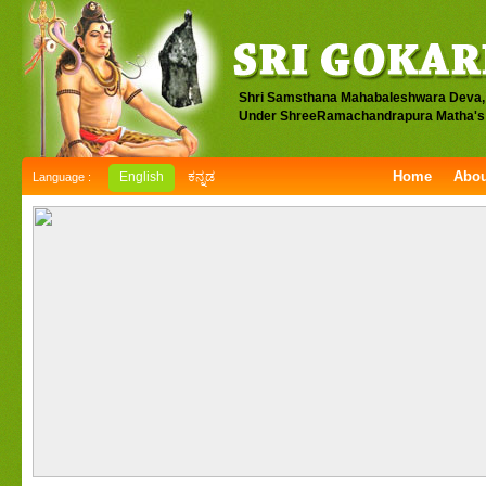
Shri Samsthana Mahabaleshwara Deva,
Under ShreeRamachandrapura Matha's 
Home
Abou
English
ಕನ್ನಡ
Language :