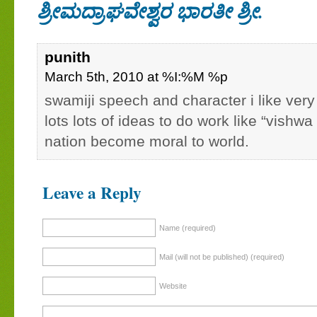
ಶ್ರೀಮದ್ರಾಘವೇಶ್ವರ ಭಾರತೀ ಶ್ರೀ.
punith
March 5th, 2010 at %I:%M %p
swamiji speech and character i like very
lots lots of ideas to do work like “vish
nation become moral to world.
Leave a Reply
Name (required)
Mail (will not be published) (required)
Website