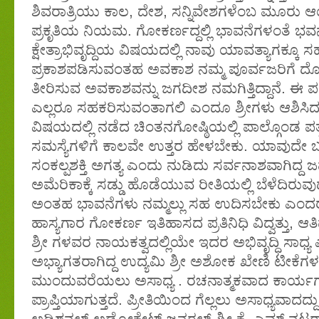
ಶಿವರಾತ್ರಿಯು ಕಾಲ, ದೇಶ, ಸನ್ನಿವೇಶಗಳೆಂಬ ಮೂರು
ಪ್ರಕೃತಿಯ ನಿಯಮ. ಗೋಕರ್ಣದ್ದಲ್ಲಿ ಭಾವನೆಗಳಂತೆ ಭ
ಕ್ಷೇತ್ರಾಭಿವೃದ್ದಿಯ ವಿಷಯದಲ್ಲಿ ನಾವು ಯಾವತ್ಯಾಗಕ್ಕೂ ಸಹ ಸ
ಪ್ರಕಾಶಪಡಿಸುವಂತಹ ಅವಕಾಶ ನಮ್ಮ ಪೂರ್ವಜರಿಗೆ ದೊ
ತೀರಿಸುವ ಅವಕಾಶವನ್ನು ಜಗದೀಶ ನಮಗಿತ್ತಿದ್ದಾನೆ. ಈ ಪವಿ
ಎಲ್ಲರೂ ಸಹಕರಿಸುವಂತಾಗಲಿ ಎಂದೂ ಶ್ರೀಗಳು ಆಶಿಸಿ
ವಿಷಯದಲ್ಲಿ ನಡೆದ ಚಿಂತನಗೋಷ್ಠಿಯಲ್ಲಿ ಪಾಲ್ಗೊಂಡ ಪತ್ರ
ಸಮಸ್ಯೆಗಳಿಗೆ ಕಾಲವೇ ಉತ್ತರ ಹೇಳಬೇಕು. ಯಾವುದೇ ಬ
ಸಂಕಲ್ಪಶಕ್ತಿ ಅಗತ್ಯ ಎಂದು ನುಡಿದು ಸರ್ವನಾಶವಾಗಿದ್
ಅಮೆರಿಕಾಕ್ಕೆ ಸಡ್ಡು ಹೊಡೆಯುವ ರೀತಿಯಲ್ಲಿ ಬೆಳೆದಿರುವ
ಅಂತಹ ಭಾವನೆಗಳು ನಮ್ಮಲ್ಲು ಸಹ ಉದಿಸಬೇಕು ಎಂದರು
ಹಾಸ್ಯಗಾರ ಗೋಕರ್ಣ ಇತಿಹಾಸದ ಪ್ರತಿನಿಧಿ ವಿದ್ವತ್ತು, ಆತಿಥ
ಶ್ರೀ ಗಳವರ ನಾಯಕತ್ವದಲ್ಲಿಯೇ ಇದರ ಅಭಿವೃದ್ಧಿ ಸಾ
ಅಭ್ಯಾಗತರಾಗಿದ್ದ ಉದ್ಯಮಿ ಶ್ರೀ ಅಶೋಕ ಖೇಣಿ ಟೀಕೆಗ
ಮುಂದುವರೆಯಲು ಅಸಾಧ್ಯ . ರಚನಾತ್ಮಕವಾದ ಕಾರ್ಯಗಳ
ಪ್ರಾಪ್ತಿಯಾಗುತ್ತದೆ. ಪ್ರೀತಿಯಿಂದ ಗೆಲ್ಲಲು ಅಸಾಧ್ಯವಾದ
ಅಡಿಶನಲ್ ಅಡ್ವೋಕೇಟ್ ಜನರಲ್ ಶ್ರೀ ಕೆ. ಎಮ್ ನಟರಾಜ