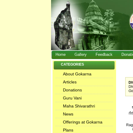
Home
Gallery
Feedback
Donati
CATEGORIES
About Gokarna
Articles
Dh
Dh
Donations
Go
Guru Vani
Maha Shivarathri
ನೆರ
News
Offerings at Gokarna
Rag
Plans