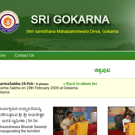
ons
Contact Us
ಚಿತ್ರಪುಟ
armaSabha-19-Feb :
« Back to album list
8 photos
arma Sabha on 19th February 2009 at Gokarna.
karna
ಕಾರ್ಯಕ್ರಮದ ಉದ್ಘಾಟನೆಯನ್ನು
ವೆರಿಸುತ್ತಿರುವ ಶ್ರೀ ಶ್ರೀ ರಾಘವೇಶ್ವರ
ಭಾರತಿ ಸ್ವಾಮಿಗಳು | Sri Sri
haveshwara Bharati Swamiji
inaugurating the function