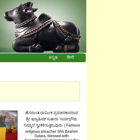
ಕನ್ನಡ
हिन्दी
ಹೆಸರಾಂತ ಧಾರ್ಮಿಕ ಪ್ರವಚನಕಾರರಾದ
ಶ್ರೀ ಇಬ್ರಾಹಿಮ್ ಸುತಾರಾ 'ಸಾರ್ವಭೌಮ
ಸಮ್ಮಾನ' ಸ್ವೀಕರಿಸುತ್ತಿರುವುದು. | Famous
religious preacher Shri Ibrahim
Sutara, blessed with