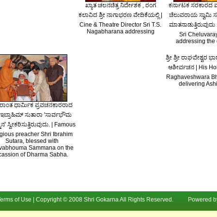
ಖ್ಯಾತ ಚಲನಚಿತ್ರ ನಿರ್ದೇಶಕ , ರಂಗ
ಕರ್ನಾಟಕ ಸರಕಾರದ ಮಾ
ಕಲಾವಿದ ಶ್ರೀ ನಾಗಾಭರಣ ವೇದಿಕೆಯಲ್ಲಿ |
ಚೆಲುವರಾಯ ಸ್ವಾಮಿ ಸಭೆ
Cine & Theatre Director Sri T.S.
ಮಾತನಾಡುತ್ತಿರುವುದು 
Nagabharana addressing
Sri Cheluvar
addressing the 
ಶ್ರೀ ಶ್ರೀ ರಾಘವೇಶ್ವರ ಭ
ಆಶೀರ್ವಚನ | His Hol
Raghaveshwara Bha
delivering Ash
ರಾಂತ ಧಾರ್ಮಿಕ ಪ್ರವಚನಕಾರರಾದ
ೀ ಇಬ್ರಾಹಿಮ್ ಸುತಾರಾ 'ಸಾರ್ವಭೌಮ
ನ' ಸ್ವೀಕರಿಸುತ್ತಿರುವುದು. | Famous
igious preacher Shri Ibrahim
Sutara, blessed with
vabhouma Sammana on the
cassion of Dharma Sabha.
| Terms of Use | Copyright © 2008 Shri Gokarna All Rights Reserved. Powere