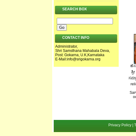
SEARCH BOX
CONTACT INFO
Administrator,
Shri Samsthana Mahabala Deva,
Post: Gokarna, U.K,Karnataka
E-Mail:
info@srigokarna.org
ಹೆಸ
ಶ್ರ
ಸಮ್ಮಾ
rel
Sar
o
Privacy Policy 