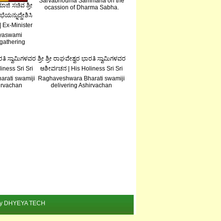
Sarvabhouma Sammana on the
ಜಿ ಸಚಿವ ಶ್ರೀ
ocassion of Dharma Sabha.
ಯನ್ನುದ್ದೇಶಿಸಿ
| Ex-Minister
ayaswami
gathering
ಾರತಿ ಸ್ವಾಮಿಗಳವರ
ಶ್ರೀ ಶ್ರೀ ರಾಘವೇಶ್ವರ ಭಾರತಿ ಸ್ವಾಮಿಗಳವರ
iness Sri Sri
ಆಶೀರ್ವಚನ | His Holiness Sri Sri
rati swamiji
Raghaveshwara Bharati swamiji
irvachan
delivering Ashirvachan
d by DHYEYA TECH