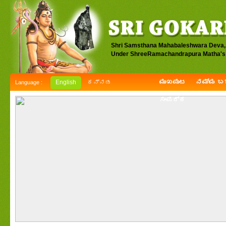
Shri Samsthana Mahabaleshwara Deva,
Under ShreeRamachandrapura Matha's 
ಮುಖಪುಟ
ನಮ್ಮ ಬಗ
English
ಕನ್ನಡ
Language :
ಸಂಪರ್ಕ