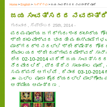
Home
>
English
>
ಸುದ್ದಿಗಳು
> ಜಯ ಸಂವತ್ಸರದ ನವರಾತ್ರಿ ಪೂಜೆ
ಜಯ ಸಂವತ್ಸರದ ನವರಾತ್ರಿ 
ಗುರುವಾರ, ಸೆಪ್ಟೆಂಬರ 25th, 2014 -
ಪರಮಪೂಜ್ಯ ಜಗದ್ಗುರು ಶಂಕರಾಚಾರ್ಯ ಗೋ
ಶ್ರೀ ರಾಘವೇಶ್ವರ ಭಾರತೀ ಮಹಾಸ್ವಾಮಿಗ
ಮಾರ್ಗದರ್ಶನದಲ್ಲಿ ಶ್ರೀ ಕ್ಷೇತ್ರ ಗೋ
ದೇವಾಲಯದ ಶ್ರೀ ದುರ್ಗಾಪರಮೇಶ್ವರಿ ಸಾನ್ನ
ರಿಂದ 02-10-2014 ವರೆಗೆ ಜಯ ಸಂವತ್ಸರದ
ನೆರವೇರಲಿದೆ . ಪ್ರತಿದಿನ ಸಾಯಂಕಾಲ ಪೂಜೆ,
ಸಮರ್ಪಣೆ ಆಗಲಿವೆ . ದಿನಾಂಕ 03-10-2014
.ಈ ಎಲ್ಲ ಪೂಜಾ ಕೈಂಕರ್ಯದಲ್ಲಿ ಪಾಲ್ಗೊಂಡು
ಆತ್ಮೀಯ ಆಮಂತ್ರಣ .