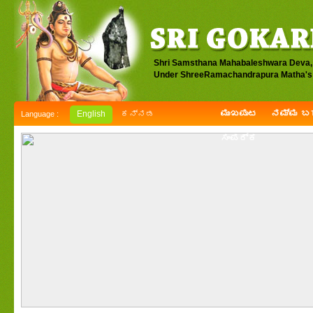
Shri Samsthana Mahabaleshwara Deva,
Under ShreeRamachandrapura Matha's 
ಮುಖಪುಟ
ನಮ್ಮ ಬಗ
English
ಕನ್ನಡ
Language :
ಸಂಪರ್ಕ